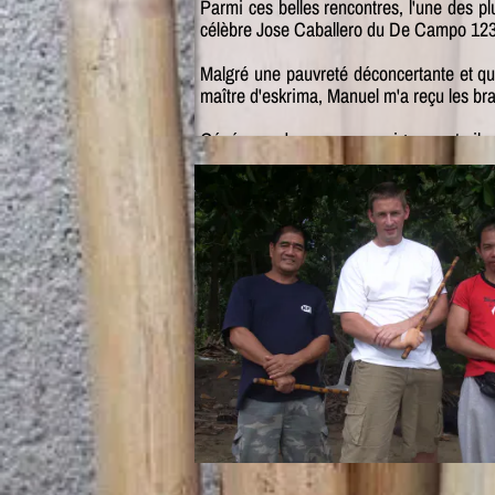
Parmi ces belles rencontres, l'une des p
célèbre Jose Caballero du De Campo 123 
Malgré une pauvreté déconcertante et qui
maître d'eskrima, Manuel m'a reçu les bra
Généreux dans son enseignement, il 
centaines de fois les techniques et les 
pleines de cloques. Mais la sensation de
douleur et faisait de ce moment un mome
Accompagné de "Buck" Mariano, nous av
rappelle qu'il avait été au marché de Tol
Contrairement à d'autres, alors qu'il aura
enseigner son style d'eskrima familial.
Parlant peu anglais, j'ai eu grâce à m
mieux le découvrir et de pouvoir faire b
sa compagnie.
Je me rappelle aussi d'un jour où il me f
chop". Un vieil homme s'était sagement a