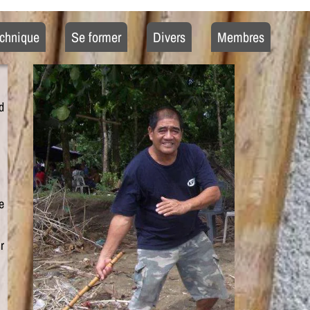
chnique
Se former
Divers
Membres
d
e
r