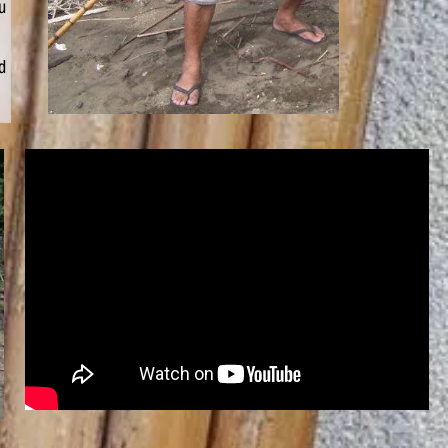
u
d
s
s
a
e
r
e
n
t
n