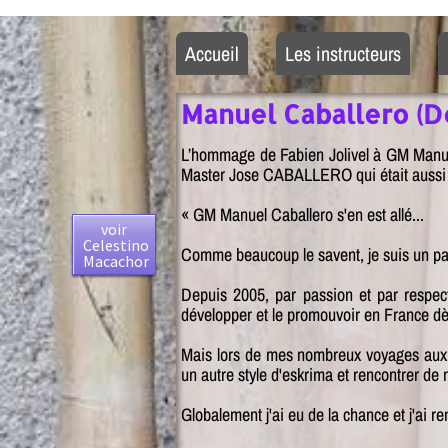
Accueil
Les instructeurs
Manuel Caballero (De
L’hommage de Fabien Jolivel à GM Manue
Master Jose CABALLERO qui était aussi l
« GM Manuel Caballero s'en est allé...
voir
Celestino
Comme beaucoup le savent, je suis un pa
Macachor
Depuis 2005, par passion et par respec
développer et le promouvoir en France dè
Mais lors de mes nombreux voyages aux Ph
un autre style d'eskrima et rencontrer de
Globalement j'ai eu de la chance et j'ai 