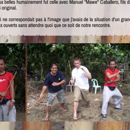
lus belles humainement fut celle avec Manuel "Mawe" Caballero, fils d
original.
 ne correspondait pas à l'image que j'avais de la situation d'un gran
s ouverts sans attendre quoi que ce soit de notre rencontre.
m'a donné l'ensemble de son programme technique, répétant de
enchaînements jusqu'à avoir, avec la chaleur et l'humidité, les main
 se retrouver à côtoyer un grand pratiquant dépassait la fatigue et l
nt magique et gravé à tout jamais dans mon cœur et mon esprit.
ons passés des moments magiques. Malgré sa grande pauvreté je m
edo pour nous préparer un succulent déjeuner avant notre départ.
it été en droit de le demander, il n'avait pas la notion de business pou
on épouse Celeste Duartee la possibilité de mieux le comprendre, d
aisser les barrières du langage pour passer d'inoubliables moments e
aisait réciter mes gammes techniques qu'il appelle "specialyze ou direc
ssis sur une chaise en plastique. Il était habillé élégamment avec u