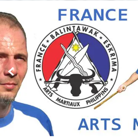
Saison
2025/2026

Cours à Maromme :
Le jeudi de 18h30 à 19h30
- Avancés
de 19h30 à 20h30
-Débutants et avancés
(Ados + 13 ans et adultes)